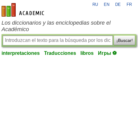
RU
EN
DE
FR
es-academic.com
Los diccionarios y las enciclopedias sobre el
Académico
¡Buscar!
interpretaciones
Traducciones
libros
Игры ⚽