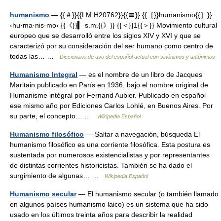
humanismo
— {{＃}}{{LM H20762}}{{〓}} {{［}}humanismo{{］}}
‹hu·ma·nis·mo› {{《}}▍ s.m.{{》}} {{＜}}1{{＞}} Movimiento cultural
europeo que se desarrolló entre los siglos XIV y XVI y que se
caracterizó por su consideración del ser humano como centro de
todas las… …
Diccionario de uso del español actual con sinónimos y antónimos
Humanismo Integral
— es el nombre de un libro de Jacques
Maritain publicado en París en 1936, bajo el nombre original de
Humanisme intégral por Fernand Aubier. Publicado en español
ese mismo año por Ediciones Carlos Lohlé, en Buenos Aires. Por
su parte, el concepto… …
Wikipedia Español
Humanismo filosófico
— Saltar a navegación, búsqueda El
humanismo filosófico es una corriente filosófica. Esta postura es
sustentada por numerosos existencialistas y por representantes
de distintas corrientes historicistas. También se ha dado el
surgimiento de algunas… …
Wikipedia Español
Humanismo secular
— El humanismo secular (o también llamado
en algunos países humanismo laico) es un sistema que ha sido
usado en los últimos treinta años para describir la realidad