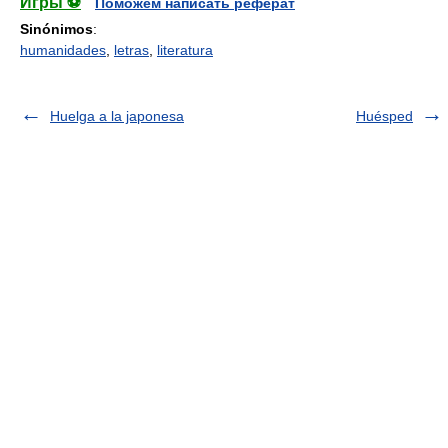
Игры ⚽
Поможем написать реферат
Sinónimos
:
humanidades
,
letras
,
literatura
Huelga a la japonesa
Huésped