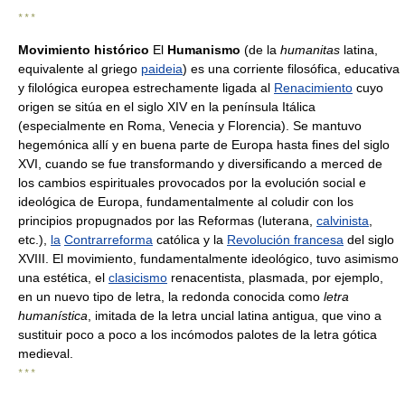
* * *
Movimiento histórico
El
Humanismo
(de la
humanitas
latina,
equivalente al griego
paideia
) es una corriente filosófica, educativa
y filológica europea estrechamente ligada al
Renacimiento
cuyo
origen se sitúa en el siglo XIV en la península Itálica
(especialmente en Roma, Venecia y Florencia). Se mantuvo
hegemónica allí y en buena parte de Europa hasta fines del siglo
XVI, cuando se fue transformando y diversificando a merced de
los cambios espirituales provocados por la evolución social e
ideológica de Europa, fundamentalmente al coludir con los
principios propugnados por las Reformas (luterana,
calvinista
,
etc.),
la
Contrarreforma
católica y la
Revolución francesa
del siglo
XVIII. El movimiento, fundamentalmente ideológico, tuvo asimismo
una estética, el
clasicismo
renacentista, plasmada, por ejemplo,
en un nuevo tipo de letra, la redonda conocida como
letra
humanística
, imitada de la letra uncial latina antigua, que vino a
sustituir poco a poco a los incómodos palotes de la letra gótica
medieval.
* * *